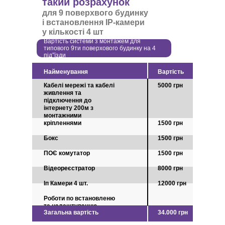
такий розрахунок
для 9 поверхвого будинку
і встановлення IP-камери
у кількості 4 шт
Вартість системи з монтажем для
типового 9ти поверхового будинку на 4
під”їзди
Найменування
Вартість
Кабелі мережі та кабелі
5000 грн
живлення та
підключення до
інтернету 200м з
монтажними
кріпленнями
1500 грн
Бокс
1500 грн
ПОЄ комутатор
1500 грн
Відеореєстратор
8000 грн
Іп Камери 4 шт.
12000 грн
Роботи по встановленю
та налаштуванню
Загальна вартість
34.000 грн